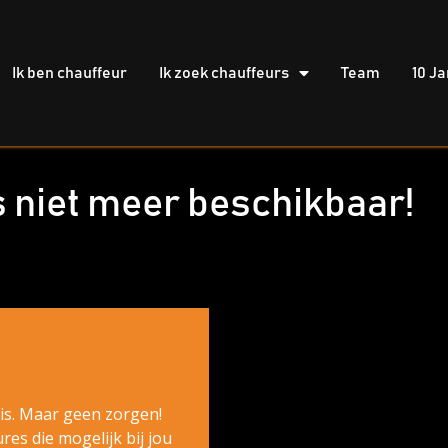
Ik ben chauffeur
Ik zoek chauffeurs
Team
10 Ja
s niet meer beschikbaar!
f is. Maar geen zorgen!
es die mogelijk bij jou