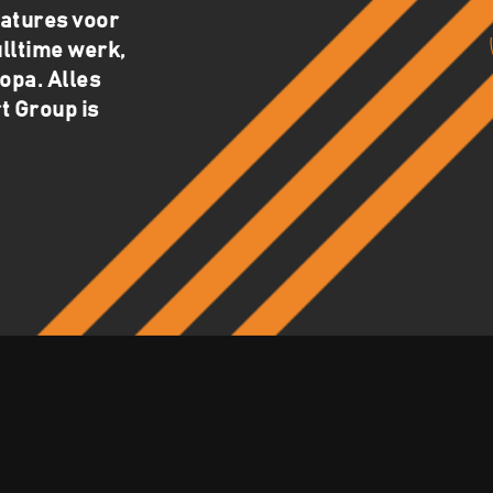
catures voor
ulltime werk,
opa. Alles
t Group is