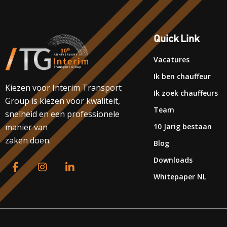
Quick Link
Vacatures
Ik ben chauffeur
Kiezen voor Interim Transport
Ik zoek chauffeurs
Group is kiezen voor kwaliteit,
Team
snelheid en een professionele
10 Jarig bestaan
manier van
zaken doen.
Blog
Downloads
Whitepaper NL