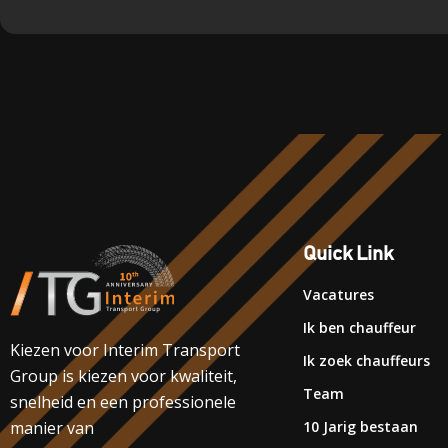
Quick Link
Vacatures
Ik ben chauffeur
Kiezen voor Interim Transport
Ik zoek chauffeurs
Group is kiezen voor kwaliteit,
Team
snelheid en een professionele
10 Jarig bestaan
manier van