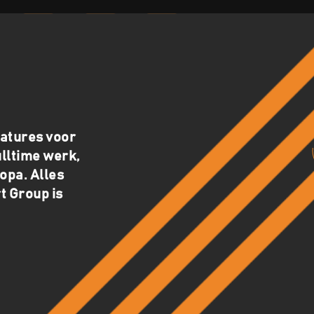
catures voor
ulltime werk,
opa. Alles
t Group is