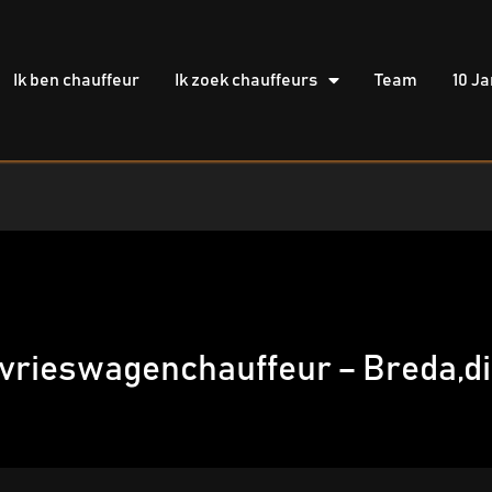
Ik ben chauffeur
Ik zoek chauffeurs
Team
10 Ja
vrieswagenchauffeur – Breda,dir