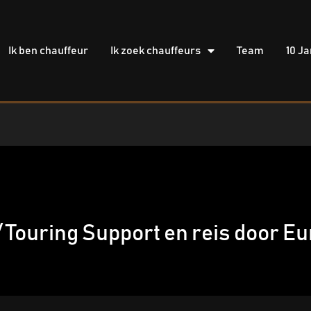
Ik ben chauffeur
Ik zoek chauffeurs
Team
10 Ja
Touring Support en reis door Eu