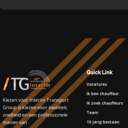
Quick Link
Vacatures
Ik ben chauffeur
Kiezen voor Interim Transport
Ik zoek chauffeurs
Group is kiezen voor kwaliteit,
Team
snelheid en een professionele
10 Jarig bestaan
manier van