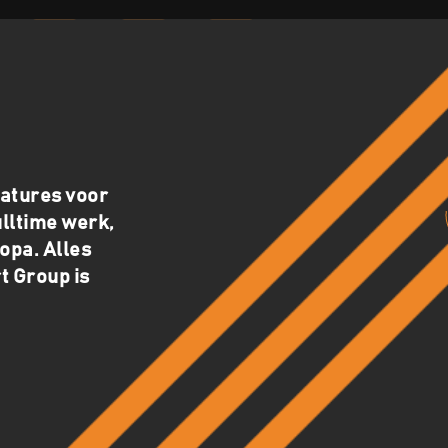
catures voor
ulltime werk,
opa. Alles
t Group is