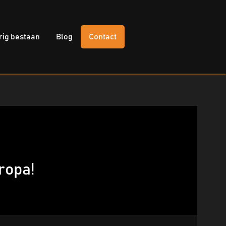
rig bestaan
Blog
Contact
ropa!