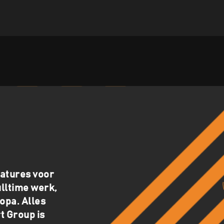
catures voor
ulltime werk,
opa. Alles
t Group is